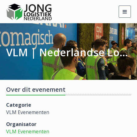
Togg
navig
VLM | Nederlandse Logistiek Prijs (NLP)
Over dit evenement
Categorie
VLM Evenementen
Organisator
VLM Evenementen