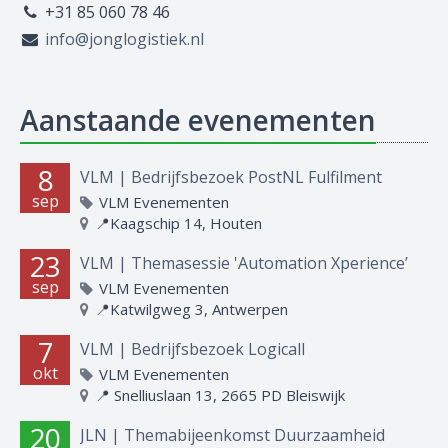
+31 85 060 78 46
info@jonglogistiek.nl
Aanstaande evenementen
8
VLM | Bedrijfsbezoek PostNL Fulfilment
sep
VLM Evenementen
📍Kaagschip 14, Houten
23
VLM | Themasessie 'Automation Xperience’
sep
VLM Evenementen
📍Katwilgweg 3, Antwerpen
7
VLM | Bedrijfsbezoek Logicall
okt
VLM Evenementen
📍 Snelliuslaan 13, 2665 PD Bleiswijk
20
JLN | Themabijeenkomst Duurzaamheid